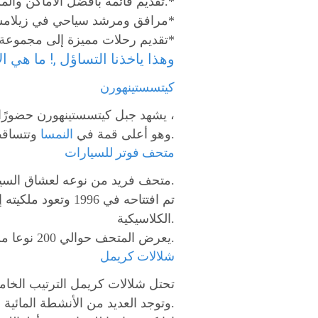
تقديم قائمة بأفضل الأماكن والمرافق في مدينة زيلامسي.*
مرافق ومرشد سياحي في زيلامسي*
تقديم رحلات مميزة إلى مجموعة من أبرز معالم مدينة زيلامسي*
وهذا ياخذنا التساؤل ,! ما هي 
كيتسستينهورن
يشهد جبل كيتسستينهورن حضورًا كثيفًا للسياح عشاق التزلج ،
وتتساقط عليه الثلوج صيفًا وشتاءً ويشتهر بكونه منتجع لممارسة الرياضات الشتوية ومنحدر تزلج.
وهو أعلى قمة في
النمسا
متحف فوتر للسيارات
متحف فريد من نوعه لعشاق السيارات الكلاسيكية ويجذب الكثير من السياح المهتمين بمجال السيارات القديمة حول العالم.
تم افتتاحه في 96
الكلاسيكية.
يعرض المتحف حوالي 200 نوعا من السيارات إلى جانب الدراجات والدراجات النارية وتذكارات أخرى.
شلالات كريمل
تحتل شلالات كريمل الترتيب الخامس في ا
وتوجد العديد من الأنشطة المائية التي يمكن ممارستها في منطقة الشلال.