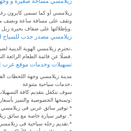
زيلامسي مساحة صغيرة و وجهة
زيلامسي أو كما تسمى كابرون رغم 
وتقف على مسافة ساعة ونصف من مد
وبإطلالتها على ضفاف بحيرة زيل بين جبال الألب الخلابة مما أدى إلى تحويلها لمنتجع صحي مناخي منذ عام 1961م.
زيلامسي مصدر جذب للسياح ا
تحترم زيلامسي الهوية الدينية لضيوفها القادمين من الشرق الأوسط، فأقامت العديد من المطاعم العربية التي تعد اللحم الحلال،
فضلًا عن قائمة الطعام الرائعة التي تقدمها هذه المطاعم والتي تتنوع ما بين الأطباق العربية والخليجية الشهيرة.
تسهيلات وخدمات موقع عرب إي
مدينة زيلامسي وجهة اللحظات الفر
خدمات سياحية متنوعة،
سوف نتكفل بتقديم كافة التسهيلا
وتمنحها الخصوصية والتميز بأسعار معقولة و وسائل آمنة ومضمونة ومن أبرز هذه الخدمات:
توفير سائق عربي فى زيلامسي يرافقكم أثناء جولتكم السياحية *
توفير سيارة خاصة مع سائق زيلامسي لضمان استمتاعكم بجولتكم السياحية .*
تقديم رحلة سياحية فى زيلامسي لزيارة معالم المدينة المميزة والتعرف عليها عن قرب.*