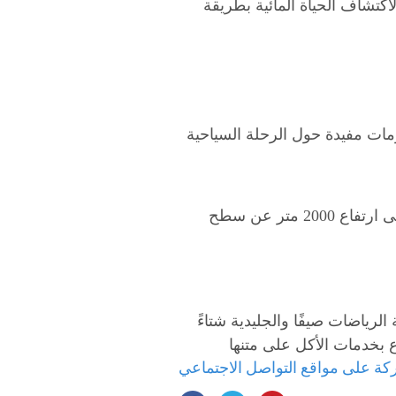
كتشاف الحياة المائية بطريقة
لومات مفيدة حول الرحلة السياحية
الصعود إلى قمة شمتين هويه متعة لاتضاهيها متعة أثناء جولتك السياحية في زيلامسي فهي تقع على ارتفاع 2000 متر عن سطح
لرياضات صيفًا والجليدية شتاءً
ة على مواقع التواصل الاجتماعي