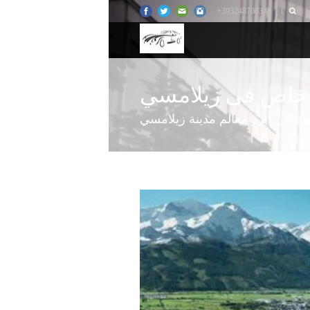
+393248708348
خاص فى زيلامسي
ة إلى أبرز معالم مدينة زيلامسي