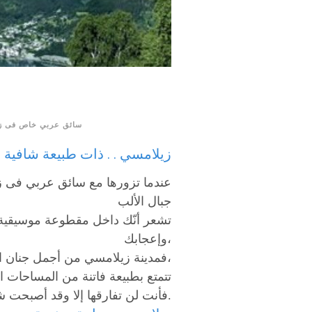
سائق عربي خاص فى ز
زيلامسي . . ذات طبيعة شافية
عندما تزورها مع سائق عربي فى زي
جبال الألب
تشعر أنّك داخل مقطوعة موسيقية 
وإعجابك،
فمدينة زيلامسي من أجمل جنان الله على الأرض وأسطورة المدائن فيها،
تتمتع بطبيعة فاتنة من المساحات ا
فأنت لن تفارقها إلا وقد أصبحت شاعرًا أو أديبًا من الطراز الرفيع.