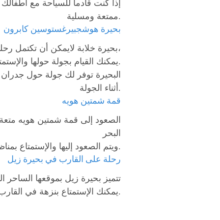
إذا كنت قادما للسياحة مع أطفالك 
ممتعة ومسلية.
بحيرة هوشجبيرغستوسين كابرون
بحيرة خلابة لايمكن أن تكتمل رحلتك في زيلامسي إلا بزيارتها،
يمكنك القيام بجولة حولها والإستمتاع بمنظر مياهها النقي والتقاط الصور التذكارية.
البحيرة توفر لك جولة حول جدران ال
أثناء الجولة.
قمة شمتين هويه
البحر
ويتم الصعود إليها والإستمتاع بمناظرها الطبيعية بواسطة التل الفريك.
رحلة على القارب في بحيرة زيل
تتميز بحيرة زيل بموقعها الساحر ا
يمكنك الإستمتاع بنزهة في القارب ويوجد أربع عبارات يمكنك القيام بجولة بحرية خلالها والإستمتاع بخدمات الأكل على متنها.