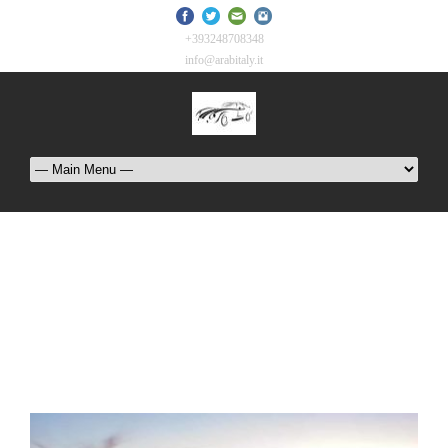
+393248708348
info@arabitaly.it
Category
Uncategorized