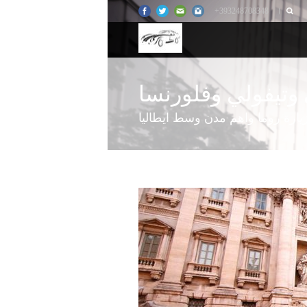
+393248708348
 وتيفولي وفلورنسا