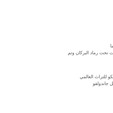
بومبي وهي مدينة اثرية من القرن 6 قبل الميلاد هلكت تحت رماد البركان وتم
و للتراث العالمي
ل جاندولفو