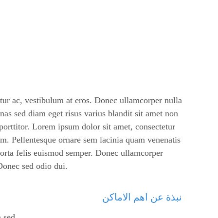
tur
ac, vestibulum at eros. Donec ullamcorper nulla
nas sed diam eget risus varius blandit sit amet non
orttitor. Lorem ipsum dolor sit amet, consectetur
am. Pellentesque ornare sem lacinia quam venenatis
porta felis euismod semper. Donec ullamcorper
 Donec sed odio dui.
نبذة عن اهم الاماكن
 sed.