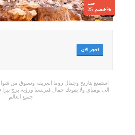
خصم
خصم 25%
احجز الان
استمتع بتاريخ وجمال روما العريقة وتسوق من شوارعه
الى بومباي ولا يفوتك جمال فيرنسيا ورؤية برج بيز
جميع العالم