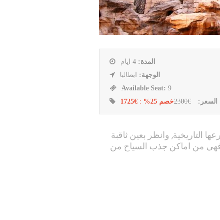
المدة:
4 ايام
الوجهة:
ايطاليا
Available Seat:
9
السعر:
€2300
خصم 25%
:
€1725
ا التاريخية, وانظر بعين ثاقبة
ا فهي من اماكن جذب السياح من