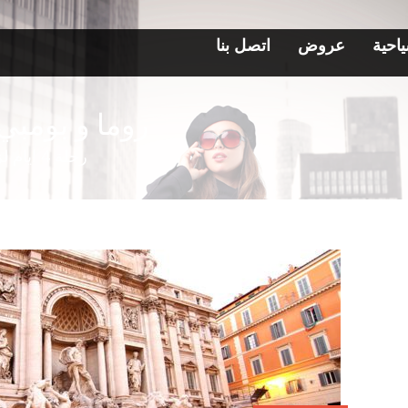
احية
عروض
اتصل بنا
روما و بومبي
رحلة 4 ايام لزيارة روما واهم مدن وسط ايطاليا