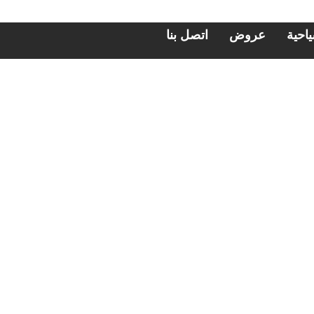
احية
عروض
اتصل بنا