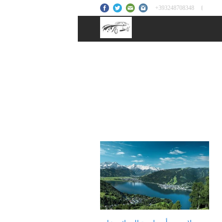
+393248708348
Tag
سائق عربي خاص فى زيلامسي