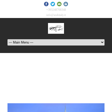
+393248708348
info@arabitaly.it
Tag
سائق عربي خاص فى زيورخ