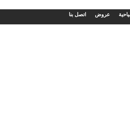
احية
عروض
اتصل بنا