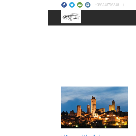
+393248708348
Tag
سائق عربي في توسكانا