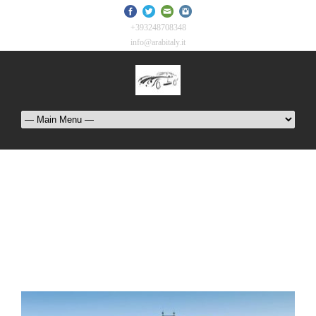
+393248708348
info@arabitaly.it
Tag
سيارة خاصة مع سائق في فيينا