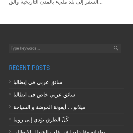
السفر إلى بلد مليء بالمدن التاريخية والق...
RECENT POSTS
سائق عربي في إيطاليا
سائق عربي خاص فى ايطاليا
ميلانو . . أيقونة الموضة و السياحة
كُلّ الطرق تؤدي إلى روما
بولزانو وفالداورا في قلب الشمال الايطالي