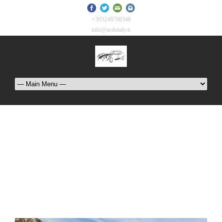
+393248708348
info@arabitaly.it
Tag
سيارة مع سائق في روما ;سائق عربي في الشمال
الايطالي