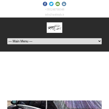
+393248708348
info@arabitaly.it
Tag
سيارة مع سائق في ميلانو