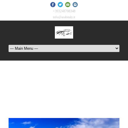
+393248708348
info@arabitaly.it
Tag
مرشد سياحي في ايطاليا