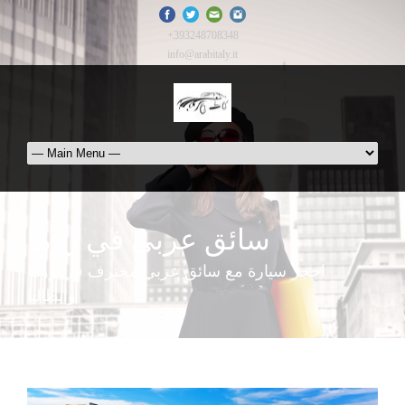
+393248708348
info@arabitaly.it
سائق عربي في روما
احجز سيارة مع سائق عربي محترف في روما
وايطاليا